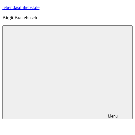
Zum
lebendasduliebst.de
Inhalt
Birgit Brakebusch
springen
Menü