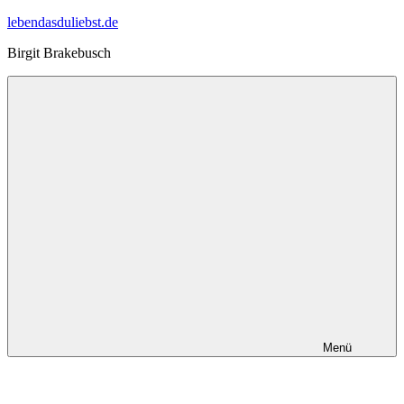
Zum
lebendasduliebst.de
Inhalt
Birgit Brakebusch
springen
Menü