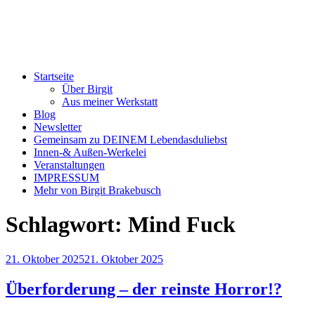
Startseite
Über Birgit
Aus meiner Werkstatt
Blog
Newsletter
Gemeinsam zu DEINEM Lebendasduliebst
Innen-& Außen-Werkelei
Veranstaltungen
IMPRESSUM
Mehr von Birgit Brakebusch
Schlagwort:
Mind Fuck
Veröffentlicht
21. Oktober 2025
21. Oktober 2025
am
Überforderung – der reinste Horror!?